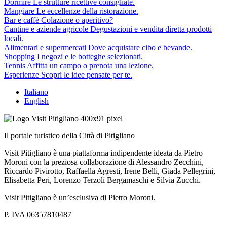
Dormire
Le strutture ricettive consigliate.
Mangiare
Le eccellenze della ristorazione.
Bar e caffè
Colazione o aperitivo?
Cantine e aziende agricole
Degustazioni e vendita diretta prodotti
locali.
Alimentari e supermercati
Dove acquistare cibo e bevande.
Shopping
I negozi e le botteghe selezionati.
Tennis
Affitta un campo o prenota una lezione.
Esperienze
Scopri le idee pensate per te.
Italiano
English
Il portale turistico della Città di Pitigliano
Visit Pitigliano è una piattaforma indipendente ideata da Pietro
Moroni con la preziosa collaborazione di Alessandro Zecchini,
Riccardo Pivirotto, Raffaella Agresti, Irene Belli, Giada Pellegrini,
Elisabetta Peri, Lorenzo Terzoli Bergamaschi e Silvia Zucchi.
Visit Pitigliano è un’esclusiva di Pietro Moroni.
P. IVA 06357810487