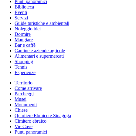
Punti panoramici
Biblioteca
Eventi
Servizi
Guide turistiche e ambientali
Noleggio bici
Dormire
Mangiare
Bar e caffè
Cantine e aziende agricole
Alimentari e supermercati
Shopping
Tennis
Esperienze
Territorio
Come arrivare
Parcheggi
Musei
Monumenti
Chiese
Quartiere Ebraico e Sinagoga
Cimitero ebraico
Vie Cave
Punti panoramici