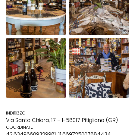
INDIRIZZO
Via Santa Chiara, 17 - I-58017 Pitigliano (GR)
COORDINATE
42.63496609329981, 11.669725007884434