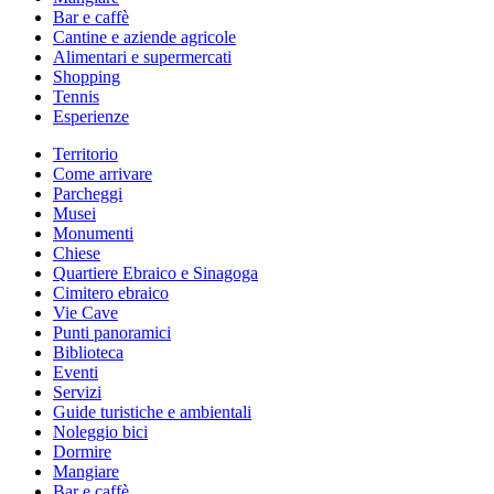
Bar e caffè
Cantine e aziende agricole
Alimentari e supermercati
Shopping
Tennis
Esperienze
Territorio
Come arrivare
Parcheggi
Musei
Monumenti
Chiese
Quartiere Ebraico e Sinagoga
Cimitero ebraico
Vie Cave
Punti panoramici
Biblioteca
Eventi
Servizi
Guide turistiche e ambientali
Noleggio bici
Dormire
Mangiare
Bar e caffè