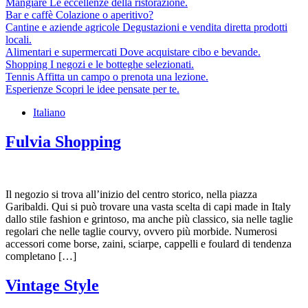
Mangiare
Le eccellenze della ristorazione.
Bar e caffè
Colazione o aperitivo?
Cantine e aziende agricole
Degustazioni e vendita diretta prodotti
locali.
Alimentari e supermercati
Dove acquistare cibo e bevande.
Shopping
I negozi e le botteghe selezionati.
Tennis
Affitta un campo o prenota una lezione.
Esperienze
Scopri le idee pensate per te.
Italiano
Fulvia Shopping
Il negozio si trova all’inizio del centro storico, nella piazza
Garibaldi. Qui si può trovare una vasta scelta di capi made in Italy
dallo stile fashion e grintoso, ma anche più classico, sia nelle taglie
regolari che nelle taglie courvy, ovvero più morbide. Numerosi
accessori come borse, zaini, sciarpe, cappelli e foulard di tendenza
completano […]
Vintage Style