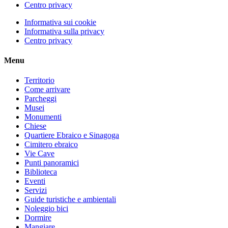
Centro privacy
Informativa sui cookie
Informativa sulla privacy
Centro privacy
Menu
Territorio
Come arrivare
Parcheggi
Musei
Monumenti
Chiese
Quartiere Ebraico e Sinagoga
Cimitero ebraico
Vie Cave
Punti panoramici
Biblioteca
Eventi
Servizi
Guide turistiche e ambientali
Noleggio bici
Dormire
Mangiare