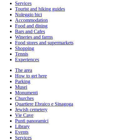
Services
Tourist and hiking guides
Noleggio bici
Accommodation
Food and dining
Bars and Cafes
Wineries and farms
Food stores and supermarkets
Shopping
Tennis
Experiences
The area
How to get here
Parking
Musei
Monumenti
Churches
Quartiere Ebraico e Sinagoga
Jewish cemetery
Vie Cave
Punti panoramici
Library
Events
Services