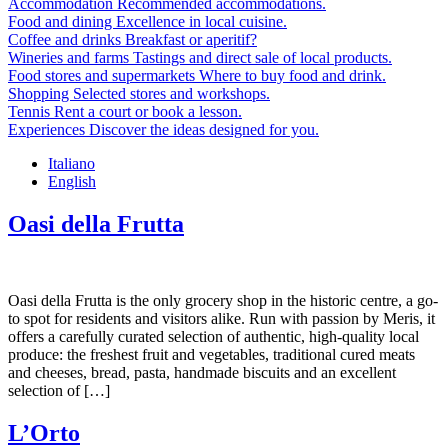
Accommodation
Recommended accommodations.
Food and dining
Excellence in local cuisine.
Coffee and drinks
Breakfast or aperitif?
Wineries and farms
Tastings and direct sale of local products.
Food stores and supermarkets
Where to buy food and drink.
Shopping
Selected stores and workshops.
Tennis
Rent a court or book a lesson.
Experiences
Discover the ideas designed for you.
Italiano
English
Oasi della Frutta
Oasi della Frutta is the only grocery shop in the historic centre, a go-
to spot for residents and visitors alike. Run with passion by Meris, it
offers a carefully curated selection of authentic, high-quality local
produce: the freshest fruit and vegetables, traditional cured meats
and cheeses, bread, pasta, handmade biscuits and an excellent
selection of […]
L’Orto