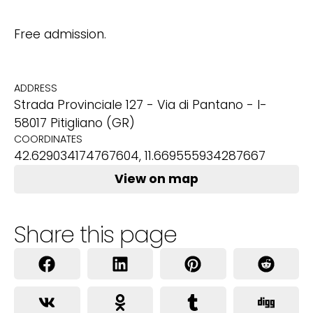
Free admission.
ADDRESS
Strada Provinciale 127 - Via di Pantano - I-
58017 Pitigliano (GR)
COORDINATES
42.629034174767604, 11.669555934287667
View on map
Share this page