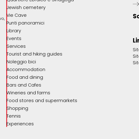
Jewish cemetery
Vie Cave
S
vo,
Punti panoramici
Library
Events
Li
Services
Si
Tourist and hiking guides
Si
Noleggio bici
Si
Accommodation
Food and dining
Bars and Cafes
Wineries and farms
Food stores and supermarkets
Shopping
Tennis
Experiences