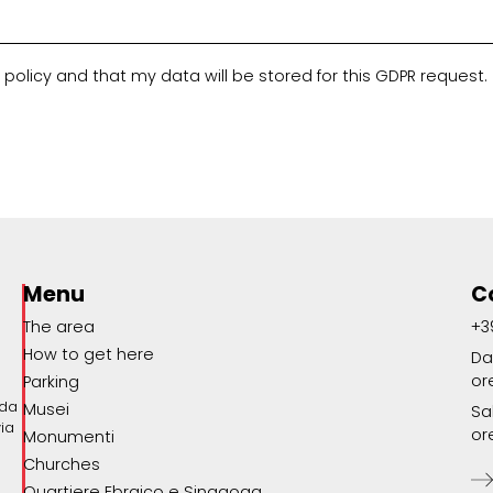
 policy and that my data will be stored for this GDPR request.
Menu
C
The area
+3
How to get here
Da
or
Parking
o
ada
Musei
Sa
via
or
Monumenti
Churches
Quartiere Ebraico e Sinagoga